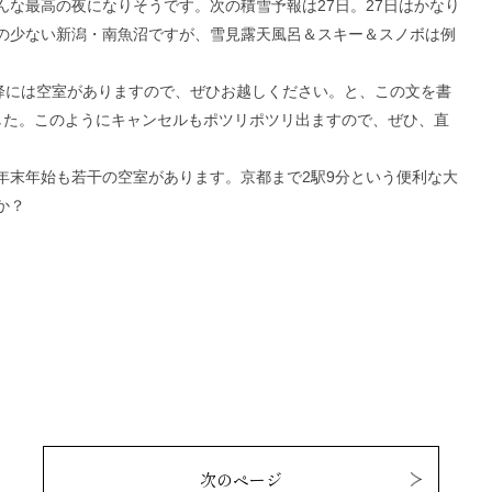
な最高の夜になりそうです。次の積雪予報は27日。27日はかなり
の少ない新潟・南魚沼ですが、雪見露天風呂＆スキー＆スノボは例
以降には空室がありますので、ぜひお越しください。と、この文を書
した。このようにキャンセルもポツリポツリ出ますので、ぜひ、直
年末年始も若干の空室があります。京都まで2駅9分という便利な大
か？
次のページ