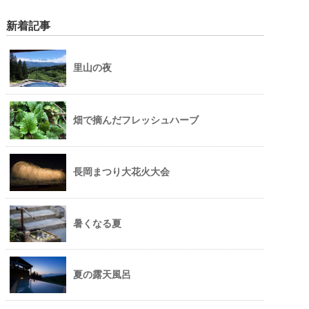
新着記事
里山の夜
畑で摘んだフレッシュハーブ
長岡まつり大花火大会
暑くなる夏
夏の露天風呂