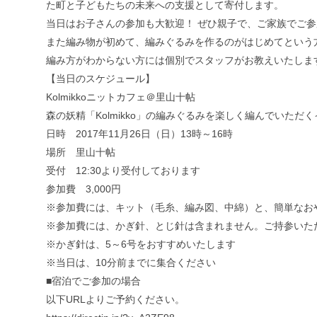
た町と子どもたちの未来への支援として寄付します。
当日はお子さんの参加も大歓迎！ ぜひ親子で、ご家族でご
また編み物が初めて、編みぐるみを作るのがはじめてという
編み方がわからない方には個別でスタッフがお教えいたしま
【当日のスケジュール】
Kolmikkoニットカフェ＠里山十帖
森の妖精「Kolmikko」の編みぐるみを楽しく編んでいただ
日時 2017年11月26日（日）13時～16時
場所 里山十帖
受付 12:30より受付しております
参加費 3,000円
※参加費には、キット（毛糸、編み図、中綿）と、簡単なお
※参加費には、かぎ針、とじ針は含まれません。ご持参いた
※かぎ針は、5～6号をおすすめいたします
※当日は、10分前までに集合ください
■宿泊でご参加の場合
以下URLよりご予約ください。