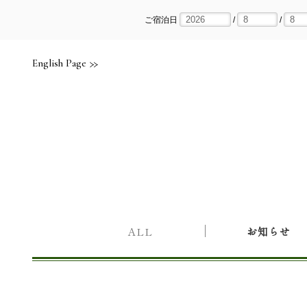
Skip
to
content
ご宿泊日
/
/
English Page
ALL
お知らせ