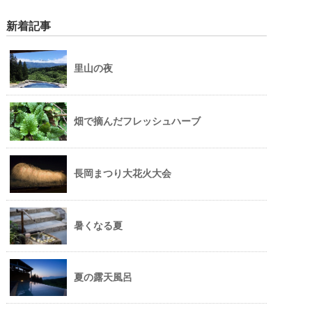
新着記事
里山の夜
畑で摘んだフレッシュハーブ
長岡まつり大花火大会
暑くなる夏
夏の露天風呂