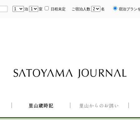
泊
室
日程未定
ご宿泊人数
名
宿泊プラン
里山歳時記
里山からのお誘い