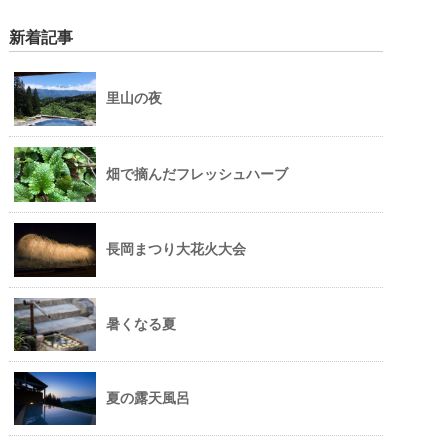
新着記事
里山の夜
畑で摘んだフレッシュハーブ
長岡まつり大花火大会
暑くなる夏
夏の露天風呂