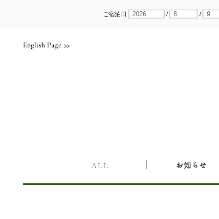
Skip
to
content
ご宿泊日
/
/
English Page
ALL
お知らせ