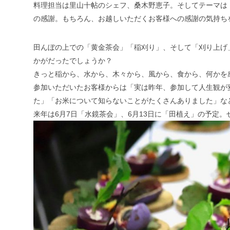
料理担当は里山十帖のシェフ、桑木野恵子。そしてテーマは
の感謝。もちろん、お越しいただくお客様への感謝の気持ち
田んぼの上での「黄金茶会」「稲刈り」、そして「刈り上げ
かがだったでしょうか？
きっと稲から、水から、木々から、風から、食から、何かを
参加いただいたお客様からは「実は昨年、参加して人生観が
た」「お米について知らないことがたくさんありました」な
来年は6月7日「水鏡茶会」、6月13日に「田植え」の予定