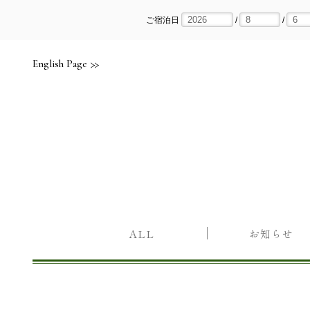
Skip
to
content
ご宿泊日
/
/
English Page
ALL
お知らせ