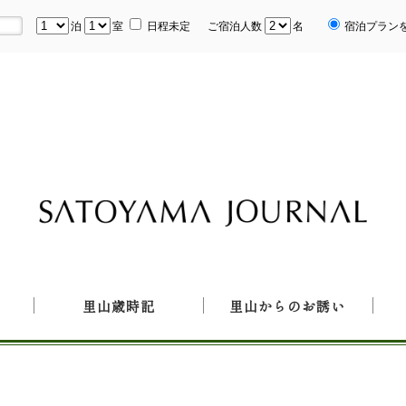
泊
室
日程未定
ご宿泊人数
名
宿泊プラン
里山歳時記
里山からのお誘い