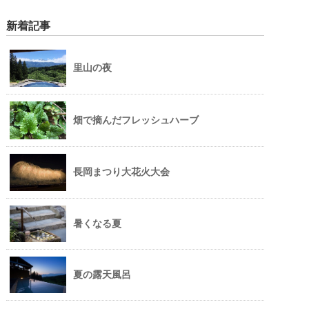
新着記事
里山の夜
畑で摘んだフレッシュハーブ
長岡まつり大花火大会
暑くなる夏
夏の露天風呂