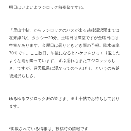
明日はいよいよフジロック前夜祭ですね。
「里山十帖」からフジロックのバスが出る越後湯沢駅までは
在来線2駅、タクシー20分。土曜日は満室ですが金曜日には
空室があります。金曜日は曇りときどき雨の予報。降水確率
70％です。ここ数日、午後になるとバケツをひっくり返した
ような雨が降っています。ずぶ濡れもまたフジロックらし
さ、ですが、露天風呂に浸かっての〜んびり、というのも越
後湯沢らしさ。
ゆるゆるフジロック派の皆さま、里山十帖でお待ちしており
ます。
*掲載されている情報は、投稿時の情報です