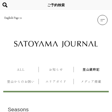
Skip
to
ご予約検索
content
English Page
ALL
お知らせ
里山歳時記
里山からのお誘い
エリアガイド
メディア掲載
Seasons