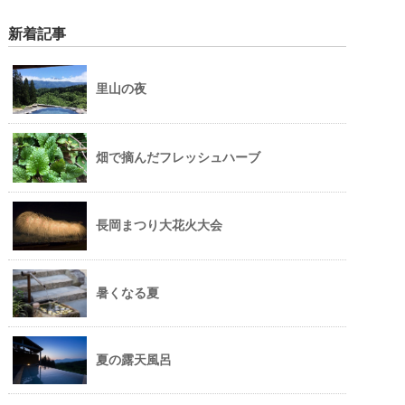
新着記事
里山の夜
畑で摘んだフレッシュハーブ
長岡まつり大花火大会
暑くなる夏
夏の露天風呂