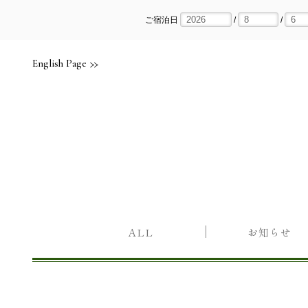
Skip
to
content
ご宿泊日
/
/
English Page
ALL
お知らせ