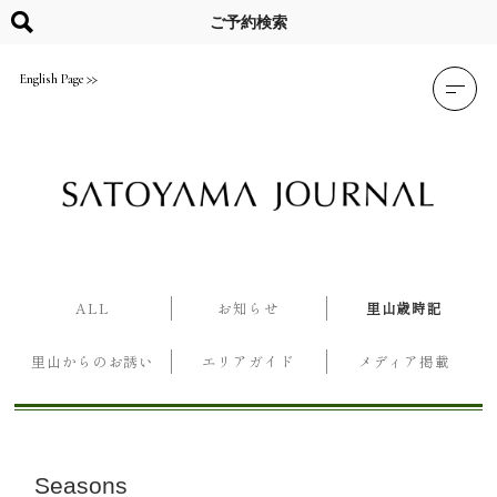
Skip
to
ご予約検索
content
English Page
ALL
お知らせ
里山歳時記
里山からのお誘い
エリアガイド
メディア掲載
Seasons