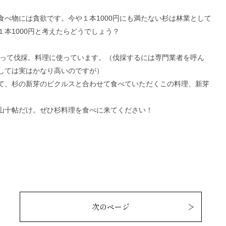
べ物には貪欲です。今や１本1000円にも満たない杉は林業として
本1000円と考えたらどうでしょう？
取って伐採。料理に使っています。（伐採するには専門業者を呼ん
しては実はかなり高いのですが）
て、杉の新芽のピクルスと合わせて食べていただくこの料理、新芽
山十帖だけ。ぜひ杉料理を食べに来てください！
次のページ