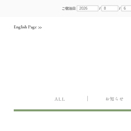
Skip
to
content
ご宿泊日
/
/
English Page
ALL
お知らせ