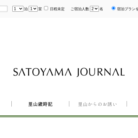
泊
室
日程未定
ご宿泊人数
名
宿泊プラン
里山歳時記
里山からのお誘い