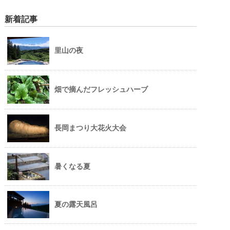
新着記事
里山の夜
畑で摘んだフレッシュハーブ
長岡まつり大花火大会
暑くなる夏
夏の露天風呂