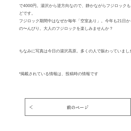
で4000円。湯沢から逆方向なので、静か
ながらフジロックも
どです。
フジロック期間中はなぜか毎年「空室あり」。今年も21
日か
の〜んびり。大人のフジロックを楽しみませ
んか？
ちなみに写真は今日の湯沢高原。多くの人で賑わっていま
し
*掲載されている情報は、投稿時の情報です
前のページ