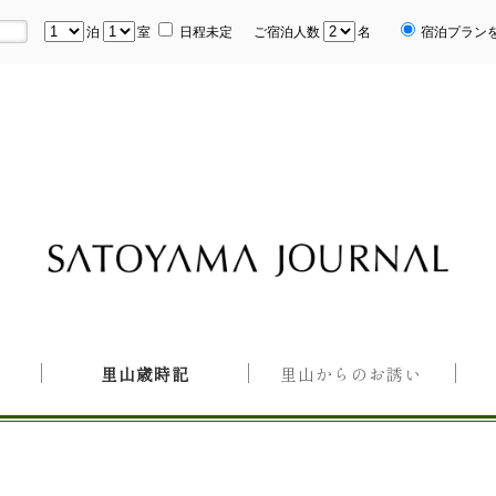
泊
室
日程未定
ご宿泊人数
名
宿泊プラン
里山歳時記
里山からのお誘い