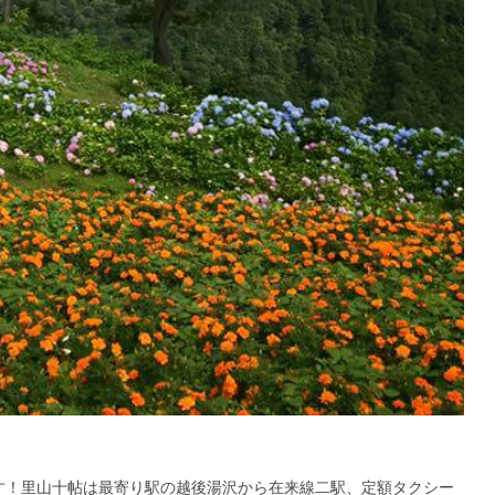
す！里山十帖は最寄り駅の越後湯沢から在来線二駅、
定額タクシー