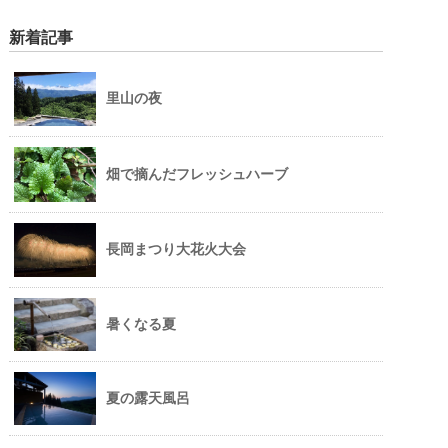
新着記事
里山の夜
畑で摘んだフレッシュハーブ
長岡まつり大花火大会
暑くなる夏
夏の露天風呂