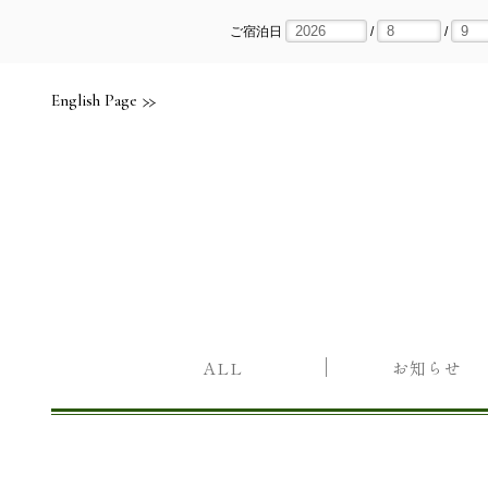
Skip
to
content
ご宿泊日
/
/
English Page
ALL
お知らせ