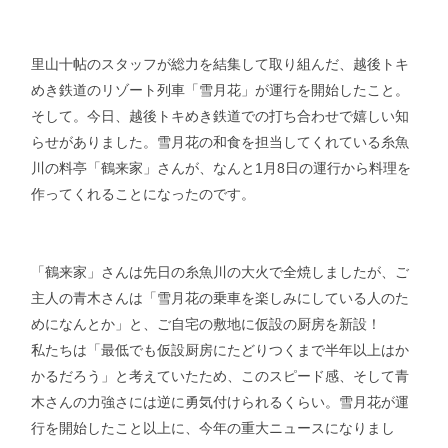
里山十帖のスタッフが総力を結集して取り組んだ、越後トキ
めき鉄道のリゾート列車「雪月花」が運行を開始したこと。
そして。今日、越後トキめき鉄道での打ち合わせで嬉しい知
らせがありました。雪月花の和食を担当してくれている糸魚
川の料亭「鶴来家」さんが、なんと1月8日の運行から料理を
作ってくれることになったのです。
「鶴来家」さんは先日の糸魚川の大火で全焼しましたが、ご
主人の青木さんは「雪月花の乗車を楽しみにしている人のた
めになんとか」と、ご自宅の敷地に仮設の厨房を新設！
私たちは「最低でも仮設厨房にたどりつくまで半年以上はか
かるだろう」と考えていたため、このスピード感、そして青
木さんの力強さには逆に勇気付けられるくらい。雪月花が運
行を開始したこと以上に、今年の重大ニュースになりまし