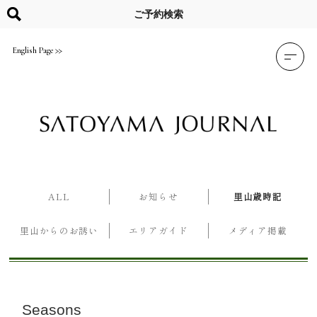
Skip
to
ご予約検索
content
English Page
ALL
お知らせ
里山歳時記
里山からのお誘い
エリアガイド
メディア掲載
Seasons