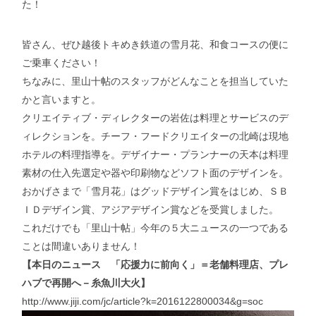
た！
皆さん、ぜひ越後トキめき鉄道の雪月花、和食コースの便に
ご乗車ください！
ちなみに、里山十帖のスタッフがどんなことを担当していた
かと言いますと。
クリエイティブ・ディレクターの岩佐は料理とサービスのデ
ィレクションを。チーフ・フードクリエイターの北崎は現地
ホテルの料理指導を。デザイナー・プランナーの天本は料理
素材の仕入先選定や器や印刷物などソフト面のデザインを。
おかげさまで「雪月花」はグッドデザイン賞をはじめ、ＳＢ
ＩＤデザイン賞、アジアデザイン賞などを受賞しました。
これだけでも「里山十帖」今年の５大ニュースの一つである
ことは間違いありません！
【本日のニュース 「応援力に前向く」＝老舗料理店、プレ
ハブで再開へ－糸魚川大火】
http://www.jiji.com/jc/article?k=2016122800034&g=soc