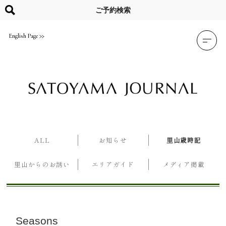
Skip
to
ご予約検索
content
English Page
ALL
お知らせ
里山歳時記
里山からのお誘い
エリアガイド
メディア掲載
Seasons