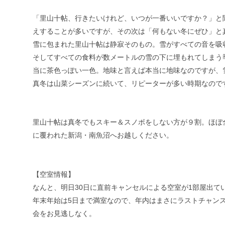
「里山十帖、行きたいけれど、いつが一番いいですか？」と
えすることが多いですが、その次は「何もない冬にぜひ」と
雪に包まれた里山十帖は静寂そのもの。雪がすべての音を吸
そしてすべての食料が数メートルの雪の下に埋もれてしまう
当に茶色っぽい一色。地味と言えば本当に地味なのですが、
真冬は山菜シーズンに続いて、リピーターが多い時期なので
里山十帖は真冬でもスキー＆スノボをしない方が９割。ほぼ
に覆われた新潟・南魚沼へお越しください。
【空室情報】
なんと、明日30日に直前キャンセルによる空室が1部屋出て
年末年始は5日まで満室なので、年内はまさにラストチャン
会をお見逃しなく。