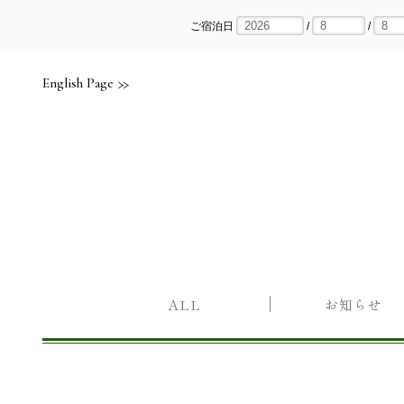
Skip
to
content
ご宿泊日
/
/
English Page
ALL
お知らせ