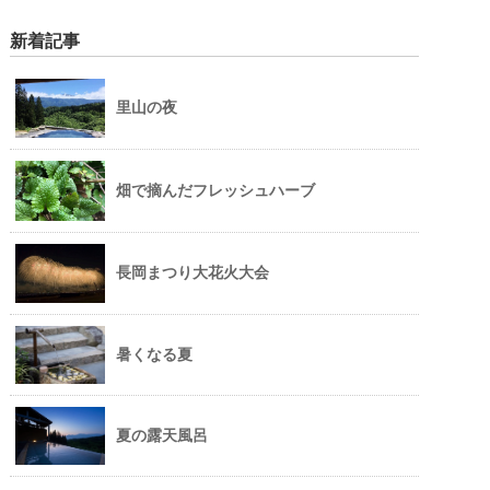
新着記事
里山の夜
畑で摘んだフレッシュハーブ
長岡まつり大花火大会
暑くなる夏
夏の露天風呂