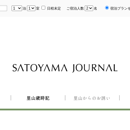
泊
室
日程未定
ご宿泊人数
名
宿泊プラン
里山歳時記
里山からのお誘い