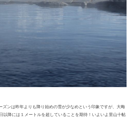
ーズンは昨年よりも降り始めの雪が少なめという印象ですが、大晦
5日以降には１メートルを超していることを期待！いよいよ里山十帖